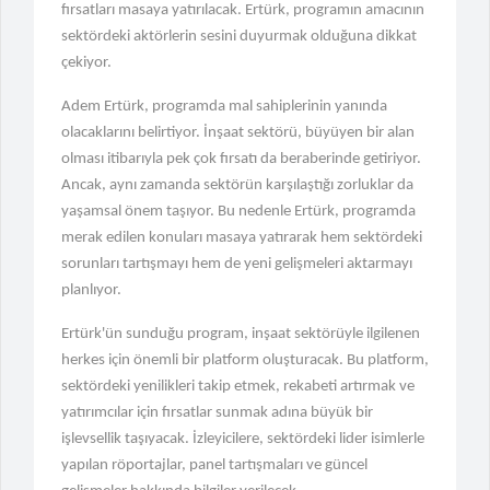
fırsatları masaya yatırılacak. Ertürk, programın amacının
"Çocuklar için Teknolojiyi Doğru
sektördeki aktörlerin sesini duyurmak olduğuna dikkat
Kullanma Önerileri"
çekiyor.
"Sevebilmek: Yücel’in Kitabı Nihayet
Adem Ertürk, programda mal sahiplerinin yanında
Yayınlandı!"
olacaklarını belirtiyor. İnşaat sektörü, büyüyen bir alan
olması itibarıyla pek çok fırsatı da beraberinde getiriyor.
"Arda, Mahsun Kırmızıgül'ün
Ancak, aynı zamanda sektörün karşılaştığı zorluklar da
Şarkısını Seslendirdi"
yaşamsal önem taşıyor. Bu nedenle Ertürk, programda
"Asminata'nın 'Teyra'sı Duyguları
merak edilen konuları masaya yatırarak hem sektördeki
Zirveye Taşıyor"
sorunları tartışmayı hem de yeni gelişmeleri aktarmayı
planlıyor.
"Sahte Raporlarla Vatandaşlık
Çetesi Çökertildi"
Ertürk'ün sunduğu program, inşaat sektörüyle ilgilenen
herkes için önemli bir platform oluşturacak. Bu platform,
Tahir Sarıkaya'nın Tuhaf Para
sektördeki yenilikleri takip etmek, rekabeti artırmak ve
Hareketleri Ve Tutuklanma Süreci
yatırımcılar için fırsatlar sunmak adına büyük bir
işlevsellik taşıyacak. İzleyicilere, sektördeki lider isimlerle
Kervansaray Yatırım Holding'in
Hisse Devrine Başlandı
yapılan röportajlar, panel tartışmaları ve güncel