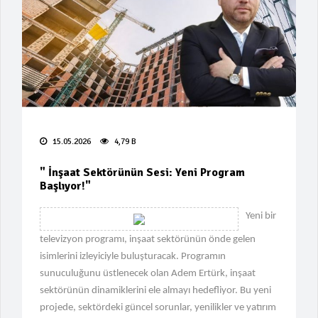
Süreci!
Suç Örgütü Liderine Arjantin'den
İade Kararı!
"Borç Krizi: Bankalar Gayrimenkul
Satışına Başladı"
"Istanbul Jewelry Show 2026: 60.
Yıl Heyecanı!"
15.05.2026
4,79 B
Kumar Bağımlılığı: Toplumsal Bir
" İnşaat Sektörünün Sesi: Yeni Program
Aile Hastalığı
Başlıyor!"
"Fıtık Tedavisinde Kapalı Cerrahinin
Yeni bir
Avantajları"
televizyon programı, inşaat sektörünün önde gelen
"Astrolog Mikaela Astro'dan
isimlerini izleyiciyle buluşturacak. Programın
Manifest için kehanet!"
sunuculuğunu üstlenecek olan Adem Ertürk, inşaat
sektörünün dinamiklerini ele almayı hedefliyor. Bu yeni
"Yerli Yapay Zeka ile Biyometrik
projede, sektördeki güncel sorunlar, yenilikler ve yatırım
Değerlendirme"