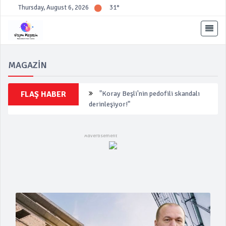
Thursday, August 6, 2026
31°
MAGAZİN
"Koray Beşli'nin pedofili skandalı
FLAŞ HABER
derinleşiyor!"
"Yeni Nesil Suç Örgütüne
Operasyon: 7 Gözaltı"
"İpek Toplusoy'un Yeni Aşkı
Bodrum'da Ortaya Çıktı"
"Manisa'da Rüşvet Operasyonu: Yeni
Parti Başkanı Gözaltında"
CHP'de 'Truva Atı' İsimlere Disiplin