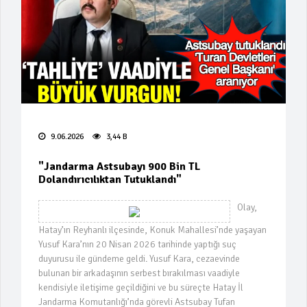
Süreci!
Suç Örgütü Liderine Arjantin'den
İade Kararı!
"Borç Krizi: Bankalar Gayrimenkul
Satışına Başladı"
"Istanbul Jewelry Show 2026: 60.
Yıl Heyecanı!"
9.06.2026
3,44 B
Kumar Bağımlılığı: Toplumsal Bir
"Jandarma Astsubayı 900 Bin TL
Aile Hastalığı
Dolandırıcılıktan Tutuklandı"
"Fıtık Tedavisinde Kapalı Cerrahinin
Olay,
Avantajları"
Hatay’ın Reyhanlı ilçesinde, Konuk Mahallesi’nde yaşayan
"Astrolog Mikaela Astro'dan
Yusuf Kara’nın 20 Nisan 2026 tarihinde yaptığı suç
Manifest için kehanet!"
duyurusu ile gündeme geldi. Yusuf Kara, cezaevinde
bulunan bir arkadaşının serbest bırakılması vaadiyle
"Yerli Yapay Zeka ile Biyometrik
kendisiyle iletişime geçildiğini ve bu süreçte Hatay İl
Değerlendirme"
Jandarma Komutanlığı’nda görevli Astsubay Tufan