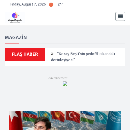
Friday, August 7, 2026
24°
MAGAZİN
"Koray Beşli'nin pedofili skandalı
FLAŞ HABER
derinleşiyor!"
"Yeni Nesil Suç Örgütüne
Operasyon: 7 Gözaltı"
"İpek Toplusoy'un Yeni Aşkı
Bodrum'da Ortaya Çıktı"
"Manisa'da Rüşvet Operasyonu: Yeni
Parti Başkanı Gözaltında"
CHP'de 'Truva Atı' İsimlere Disiplin