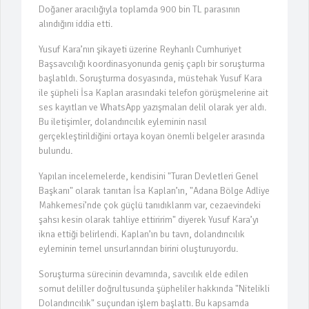
Doğaner aracılığıyla toplamda 900 bin TL parasının
"Çocuklar için Teknolojiyi Doğru
alındığını iddia etti.
Kullanma Önerileri"
Yusuf Kara’nın şikayeti üzerine Reyhanlı Cumhuriyet
Başsavcılığı koordinasyonunda geniş çaplı bir soruşturma
"Sevebilmek: Yücel’in Kitabı Nihayet
başlatıldı. Soruşturma dosyasında, müstehak Yusuf Kara
Yayınlandı!"
ile şüpheli İsa Kaplan arasındaki telefon görüşmelerine ait
"Arda, Mahsun Kırmızıgül'ün
ses kayıtları ve WhatsApp yazışmaları delil olarak yer aldı.
Şarkısını Seslendirdi"
Bu iletişimler, dolandırıcılık eyleminin nasıl
gerçekleştirildiğini ortaya koyan önemli belgeler arasında
"Asminata'nın 'Teyra'sı Duyguları
bulundu.
Zirveye Taşıyor"
Yapılan incelemelerde, kendisini "Turan Devletleri Genel
Başkanı" olarak tanıtan İsa Kaplan’ın, "Adana Bölge Adliye
"Sahte Raporlarla Vatandaşlık
Mahkemesi’nde çok güçlü tanıdıklarım var, cezaevindeki
Çetesi Çökertildi"
şahsı kesin olarak tahliye ettiririm" diyerek Yusuf Kara’yı
ikna ettiği belirlendi. Kaplan’ın bu tavrı, dolandırıcılık
Tahir Sarıkaya'nın Tuhaf Para
eyleminin temel unsurlarından birini oluşturuyordu.
Hareketleri Ve Tutuklanma Süreci
Soruşturma sürecinin devamında, savcılık elde edilen
Kervansaray Yatırım Holding'in
somut deliller doğrultusunda şüpheliler hakkında "Nitelikli
Hisse Devrine Başlandı
Dolandırıcılık" suçundan işlem başlattı. Bu kapsamda