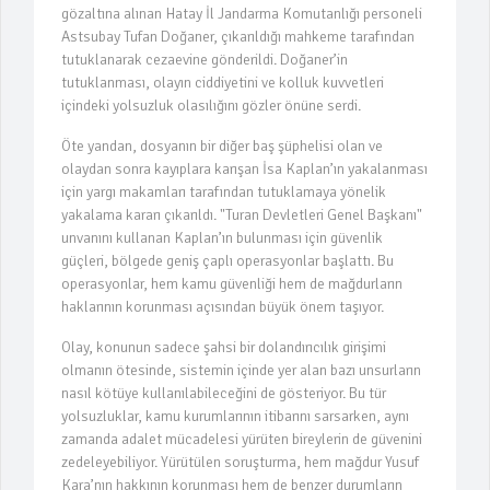
gözaltına alınan Hatay İl Jandarma Komutanlığı personeli
"İzmir Soruşturmasında Şok
Astsubay Tufan Doğaner, çıkarıldığı mahkeme tarafından
Gözaltılar!"
tutuklanarak cezaevine gönderildi. Doğaner’in
tutuklanması, olayın ciddiyetini ve kolluk kuvvetleri
içindeki yolsuzluk olasılığını gözler önüne serdi.
Öte yandan, dosyanın bir diğer baş şüphelisi olan ve
olaydan sonra kayıplara karışan İsa Kaplan’ın yakalanması
için yargı makamları tarafından tutuklamaya yönelik
yakalama kararı çıkarıldı. "Turan Devletleri Genel Başkanı"
unvanını kullanan Kaplan’ın bulunması için güvenlik
güçleri, bölgede geniş çaplı operasyonlar başlattı. Bu
operasyonlar, hem kamu güvenliği hem de mağdurların
haklarının korunması açısından büyük önem taşıyor.
Olay, konunun sadece şahsi bir dolandırıcılık girişimi
olmanın ötesinde, sistemin içinde yer alan bazı unsurların
nasıl kötüye kullanılabileceğini de gösteriyor. Bu tür
yolsuzluklar, kamu kurumlarının itibarını sarsarken, aynı
zamanda adalet mücadelesi yürüten bireylerin de güvenini
zedeleyebiliyor. Yürütülen soruşturma, hem mağdur Yusuf
Kara’nın hakkının korunması hem de benzer durumların