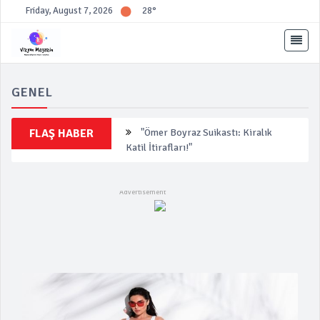
Friday, August 7, 2026
28°
GENEL
FLAŞ HABER
"Ömer Boyraz Suikastı: Kiralık
Katil İtirafları!"
"Avcılar Belediye Başkanı Tahliye
Edildi"
"Uslu Group, mali zorluklarla FYY
sürecine girdi"
"Sanat Dünyası Gecesi: Neşeli
Anlar Yaşandı"
"Derin Miras Projesi ile Tarihi