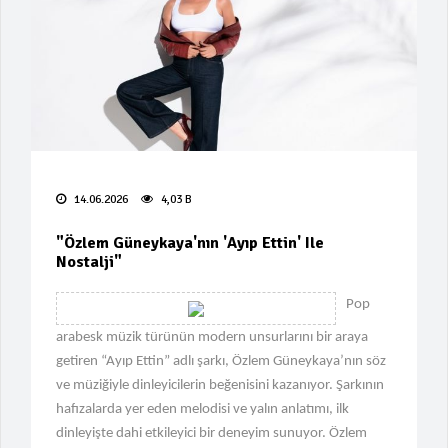
Batıklar Korunuyor"
"Bir Adım Bir Umut: Çocuklar İçin
Spor Eğitimi"
BLOK3'ten Tarihi Başarı: Tüm
Şarkılar Listede!
"Sanatın Derinliklerinde:
Surrexpressionism Sergisi"
14.06.2026
4,03 B
"İzmir Soruşturmasında Şok
"Özlem Güneykaya'nın 'Ayıp Ettin' Ile
Gözaltılar!"
Nostalji"
"Koray Beşli'nin pedofili skandalı
Pop
derinleşiyor!"
arabesk müzik türünün modern unsurlarını bir araya
"Yeni Nesil Suç Örgütüne
getiren “Ayıp Ettin” adlı şarkı, Özlem Güneykaya’nın söz
Operasyon: 7 Gözaltı"
ve müziğiyle dinleyicilerin beğenisini kazanıyor. Şarkının
hafızalarda yer eden melodisi ve yalın anlatımı, ilk
"İpek Toplusoy'un Yeni Aşkı
dinleyişte dahi etkileyici bir deneyim sunuyor. Özlem
Bodrum'da Ortaya Çıktı"