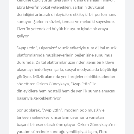
kendine özgü yorumuyla şarkıyı daha da anlamlı kılıyor.
"Ünlülerden AHBAP'a Yüklü
Ebru Elver’in vokal yetenekleri, şarkının duygusal
Bağışlar Yapıldı!"
derinliğini artırarak dinleyicilere etkileyici bir performans
sunuyor. Şarkının sözleri, teması ve melodisi sayesinde,
Elver’in yetenekleri büyük bir uyum içinde bir araya
geliyor.
“Ayıp Ettin”, Hiperaktif Müzik etiketiyle tüm dijital müzik
platformlarında müzikseverlerin beğenisine sunulmuş
durumda. Dijital platformlar üzerinden geniş bir kitleye
ulaşmayı hedefleyen şarkı, sosyal medyada da büyük ilgi
görüyor. Müzik alanında yeni projelerle birlikte adından
söz ettiren Özlem Güneykaya, “Ayıp Ettin” ile
dinleyicilere hem nostalji hem de yenilik sunma amacını
başarıyla gerçekleştiriyor.
Sonuç olarak, “Ayıp Ettin”, modern pop müziğiyle
birleşen geleneksel unsurların uyumunu yansıtan
başarılı bir eser olarak öne çıkıyor. Özlem Güneykaya’nın
yaratım sürecinde sunduğu yenilikçi yaklaşım, Ebru