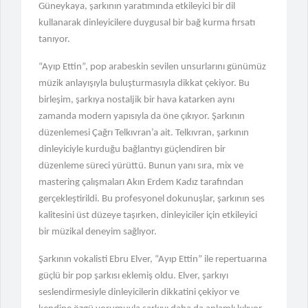
Güneykaya, şarkının yaratımında etkileyici bir dil
"Manisa'da Rüşvet Operasyonu: Yeni
kullanarak dinleyicilere duygusal bir bağ kurma fırsatı
Parti Başkanı Gözaltında"
tanıyor.
CHP'de 'Truva Atı' İsimlere Disiplin
“Ayıp Ettin”, pop arabeskin sevilen unsurlarını günümüz
Süreci!
müzik anlayışıyla buluşturmasıyla dikkat çekiyor. Bu
birleşim, şarkıya nostaljik bir hava katarken aynı
Suç Örgütü Liderine Arjantin'den
zamanda modern yapısıyla da öne çıkıyor. Şarkının
İade Kararı!
düzenlemesi Çağrı Telkıvran’a ait. Telkıvran, şarkının
dinleyiciyle kurduğu bağlantıyı güçlendiren bir
"Borç Krizi: Bankalar Gayrimenkul
Satışına Başladı"
düzenleme süreci yürüttü. Bunun yanı sıra, mix ve
mastering çalışmaları Akın Erdem Kadız tarafından
"Istanbul Jewelry Show 2026: 60.
gerçekleştirildi. Bu profesyonel dokunuşlar, şarkının ses
Yıl Heyecanı!"
kalitesini üst düzeye taşırken, dinleyiciler için etkileyici
bir müzikal deneyim sağlıyor.
Kumar Bağımlılığı: Toplumsal Bir
Aile Hastalığı
Şarkının vokalisti Ebru Elver, “Ayıp Ettin” ile repertuarına
güçlü bir pop şarkısı eklemiş oldu. Elver, şarkıyı
"Fıtık Tedavisinde Kapalı Cerrahinin
Avantajları"
seslendirmesiyle dinleyicilerin dikkatini çekiyor ve